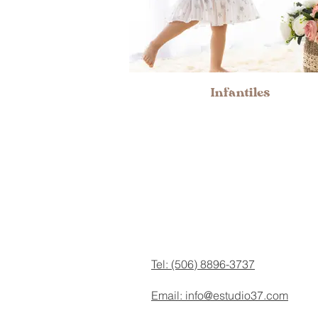
Infantiles
Contac
to
Tel: (506) 8896-3737
Email: info@estudio37.com